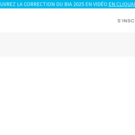
UVREZ LA CORRECTION DU BIA 2025 EN VIDÉO
EN CLIQUAN
S’INSC
Nom d'utilisateur ou email
*
Mot de passe
*
Se souvenir de moi