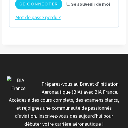
a
SE CONNECTER
Se souvenir de moi
i
t
Mot de passe perdu ?
g
o
a
i
t
r
o
e
i
r
Préparez-vous au Brevet d'Initiation
e
Aéronautique (BIA) avec BIA France.
Accédez à des cours complets, des examens blancs,
et rejoignez une communauté de passionnés
d'aviation. Inscrivez-vous dès aujourd'hui pour
débuter votre carrière aéronautique !