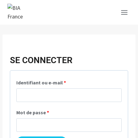
Aller
au
contenu
SE CONNECTER
O
Identifiant ou e-mail
*
b
l
O
Mot de passe
*
i
b
g
l