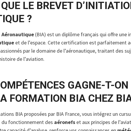
 QUE LE BREVET D’INITIATI
IQUE ?
n Aéronautique
(BIA) est un diplôme français qui offre une i
utique
et de l’espace. Cette certification est parfaitement 
assionnés par le domaine de l’aéronautique, traitant des suj
histoire de l’aviation.
COMPÉTENCES GAGNE-T-ON
A FORMATION BIA CHEZ BI
ations BIA proposées par BIA France, vous intégrez un cursus
es du fonctionnement des
aéronefs
et aux principes de l’avia
re capacité d’analyse, renforce vos connaissances en
météo