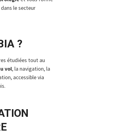
 dans le secteur
IA ?
res étudiées tout au
u vol
, la navigation, la
ion, accessible via
is.
ATION
RE