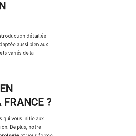
ON
ntroduction détaillée
adaptée aussi bien aux
ets variés de la
 EN
A FRANCE ?
 qui vous initie aux
tion. De plus, notre
rologie
et vous forme