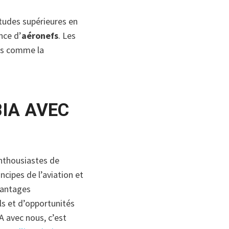
études supérieures en
nce d’
aéronefs
. Les
ts comme la
BIA AVEC
enthousiastes de
ncipes de l’aviation et
vantages
ls et d’opportunités
A avec nous, c’est