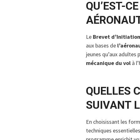
QU’EST-CE
AÉRONAUT
Le
Brevet d’Initiatio
aux bases de
l’aérona
jeunes qu’aux adultes p
mécanique du vol
à l’
QUELLES 
SUIVANT L
En choisissant les form
techniques essentiell
programme enrichit vot